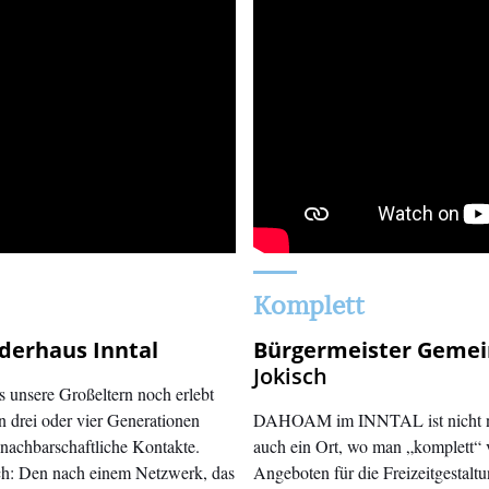
Komplett
derhaus Inntal
Bürgermeister Geme
Jokisch
unsere Großeltern noch erlebt
n drei oder vier Generationen
DAHOAM im INNTAL ist nicht nur
nachbarschaftliche Kontakte.
auch ein Ort, wo man „komplett“ v
ch: Den nach einem Netzwerk, das
Angeboten für die Freizeitgestalt