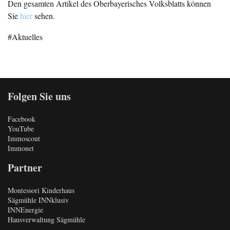
Den gesamten Artikel des Oberbayerisches Volksblatts können
Sie
hier
sehen.
Aktuelles
Folgen Sie uns
Facebook
YouTube
Immoscout
Immonet
Partner
Montessori Kinderhaus
Sägmühle INNklusiv
INNEnergie
Hausverwaltung Sägmühle