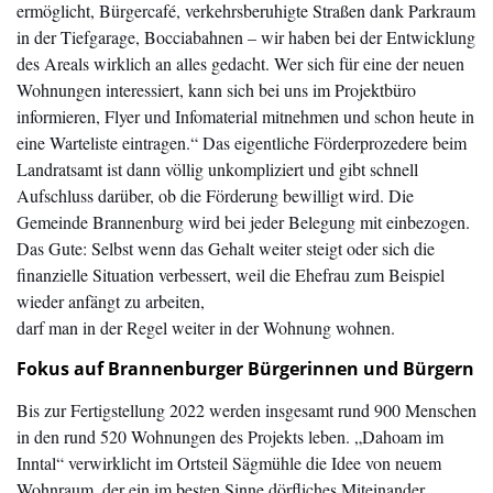
ermöglicht, Bürgercafé, verkehrsberuhigte Straßen dank Parkraum
in der Tiefgarage, Bocciabahnen – wir haben bei der Entwicklung
des Areals wirklich an alles gedacht. Wer sich für eine der neuen
Wohnungen interessiert, kann sich bei uns im Projektbüro
informieren, Flyer und Infomaterial mitnehmen und schon heute in
eine Warteliste eintragen.“ Das eigentliche Förderprozedere beim
Landratsamt ist dann völlig unkompliziert und gibt schnell
Aufschluss darüber, ob die Förderung bewilligt wird. Die
Gemeinde Brannenburg wird bei jeder Belegung mit einbezogen.
Das Gute: Selbst wenn das Gehalt weiter steigt oder sich die
finanzielle Situation verbessert, weil die Ehefrau zum Beispiel
wieder anfängt zu arbeiten,
darf man in der Regel weiter in der Wohnung wohnen.
Fokus auf Brannenburger Bürgerinnen und Bürgern
Bis zur Fertigstellung 2022 werden insgesamt rund 900 Menschen
in den rund 520 Wohnungen des Projekts leben. „Dahoam im
Inntal“ verwirklicht im Ortsteil Sägmühle die Idee von neuem
Wohnraum, der ein im besten Sinne dörfliches Miteinander