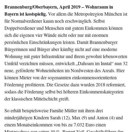
Brannenburg/Oberbayern, April 2019 – Wohnraum in
Bayern ist kostspielig.
Vor allem die Metropolregion München ist
für Normalverdiener kaum noch erschwinglich. Selbst
Doppelverdiener und Menschen mit gutem Einkommen können
sich die eigenen vier Wände nicht oder nur mit enormen
persönlichen Einschränkungen leisten.
Damit Brannenburger
Bürgerinnen und Bürger aber künftig nicht auf eine moderne
Wohnung mit guter Infrastruktur und ihrem gewohnt lebenswerten
Umfeld verzichten müssen, entwickelt „Dahoam im Inntal“ nun 32
neue, geförderte Wohneinheiten im Nordwesten des Areals. Hier
können Mieter von der sogenannten einkommensorientierten
Förderung profitieren. Die Gesetze dazu wurden 2018 reformiert,
sodass die Förderung selbst bei höheren Einkommenskategorien
der klassischen Mittelschicht greift.
So erhält beispielsweise Familie Müller mit ihren drei
minderjährigen Kindern Sarah (12), Max (9) und Anton (4) und
einem Monatseinkommen von bis zu 7.032 Euro einen
Mietzuschuss von satten 40 %. Rupert Voß, Geschäftsführer der