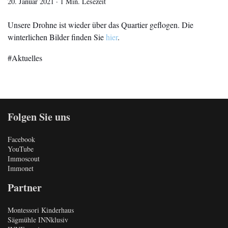
20. Januar 2021
·
1 Min. Lesezeit
Unsere Drohne ist wieder über das Quartier geflogen. Die
winterlichen Bilder finden Sie
hier
.
Aktuelles
Folgen Sie uns
Facebook
YouTube
Immoscout
Immonet
Partner
Montessori Kinderhaus
Sägmühle INNklusiv